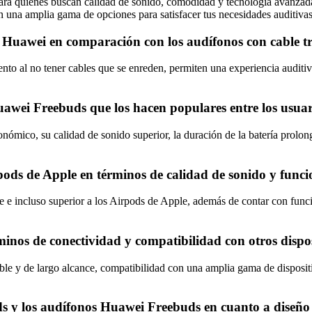
ra quienes buscan calidad de sonido, comodidad y tecnología avanzada 
n una amplia gama de opciones para satisfacer tus necesidades auditiv
s Huawei en comparación con los audífonos con cable t
to al no tener cables que se enreden, permiten una experiencia auditi
Huawei Freebuds que los hacen populares entre los usua
ómico, su calidad de sonido superior, la duración de la batería prolon
ds de Apple en términos de calidad de sonido y funci
e incluso superior a los Airpods de Apple, además de contar con funcio
minos de conectividad y compatibilidad con otros dispo
le y de largo alcance, compatibilidad con una amplia gama de dispositi
uds y los audífonos Huawei Freebuds en cuanto a diseño