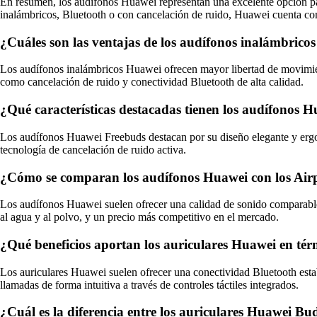
En resumen, los audífonos Huawei representan una excelente opción pa
inalámbricos, Bluetooth o con cancelación de ruido, Huawei cuenta co
¿Cuáles son las ventajas de los audífonos inalámbrico
Los audífonos inalámbricos Huawei ofrecen mayor libertad de movimien
como cancelación de ruido y conectividad Bluetooth de alta calidad.
¿Qué características destacadas tienen los audífonos 
Los audífonos Huawei Freebuds destacan por su diseño elegante y ergon
tecnología de cancelación de ruido activa.
¿Cómo se comparan los audífonos Huawei con los Airpo
Los audífonos Huawei suelen ofrecer una calidad de sonido comparable 
al agua y al polvo, y un precio más competitivo en el mercado.
¿Qué beneficios aportan los auriculares Huawei en tér
Los auriculares Huawei suelen ofrecer una conectividad Bluetooth estab
llamadas de forma intuitiva a través de controles táctiles integrados.
¿Cuál es la diferencia entre los auriculares Huawei B