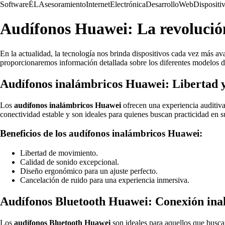
Software
ÉL
Asesoramiento
Internet
Electrónica
Desarrollo
Web
Dispositi
Audífonos Huawei: La revolución
En la actualidad, la tecnología nos brinda dispositivos cada vez más av
proporcionaremos información detallada sobre los diferentes modelos de 
Audífonos inalámbricos Huawei: Libertad 
Los
audífonos inalámbricos Huawei
ofrecen una experiencia auditiva
conectividad estable y son ideales para quienes buscan practicidad en su
Beneficios de los audífonos inalámbricos Huawei:
Libertad de movimiento.
Calidad de sonido excepcional.
Diseño ergonómico para un ajuste perfecto.
Cancelación de ruido para una experiencia inmersiva.
Audífonos Bluetooth Huawei: Conexión ina
Los
audífonos Bluetooth Huawei
son ideales para aquellos que buscan