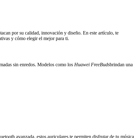
acan por su calidad, innovación y diseño. En este artículo, te
ivas y cómo elegir el mejor para ti.
llamadas sin enredos. Modelos como los
Huawei FreeBuds
brindan una
etooth avanzada, estos auriculares te permiten disfrutar de tu música