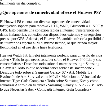
fácilmente un día completo.
¿Qué opciones de conectividad ofrece el Huawei P8?
El Huawei P8 cuenta con diversas opciones de conectividad,
incluyendo soporte para redes 4G LTE, Wi-Fi, Bluetooth 4.1, NFC y
GPS. Esto permite una conexión rápida a internet, transferencia de
datos inalámbrica, conexión con dispositivos externos y navegación
precisa por GPS. Además, el Huawei P8 también ofrece la posibilidad
de utilizar dos tarjetas SIM al mismo tiempo, lo que brinda mayor
flexibilidad en el uso de la línea telefónica.
Huawei Watch Fit: El reloj inteligente perfecto para un estilo de vida
activo
•
Todo lo que necesitas saber sobre el Huawei P40 Lite y sus
características
•
Descubre todo sobre el marco samsung
•
Samsung
Galaxy J6: Todo lo que necesitas saber sobre este smartphone
•
Descubre todo sobre el Samsung Galaxy S7
•
Ark Mobile: La
Evolución de Ark Survival en tu Móvil
•
Medición de Velocidad de
Internet Tigo: Guía Completa
•
Todo sobre Samsung Kies y cómo
actualizar Android en tu tablet
•
Samsung Galaxy A15 256GB: Todo
lo que Necesitas Saber
•
Compartir Internet: Guía Completa
•
marketing@talespaceglobal.com