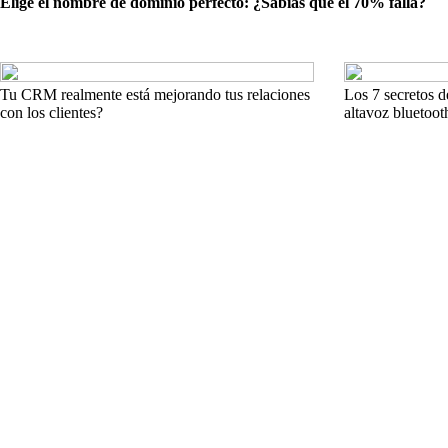
Elige el nombre de dominio perfecto: ¿Sabías que el 70% falla?
Tu CRM realmente está mejorando tus relaciones
Los 7 secretos d
con los clientes?
altavoz bluetoot