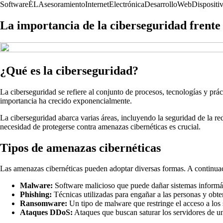
Software
ÉL
Asesoramiento
Internet
Electrónica
Desarrollo
Web
Dispositi
La importancia de la ciberseguridad frente
¿Qué es la ciberseguridad?
La ciberseguridad se refiere al conjunto de procesos, tecnologías y prá
importancia ha crecido exponencialmente.
La ciberseguridad abarca varias áreas, incluyendo la seguridad de la red
necesidad de protegerse contra amenazas cibernéticas es crucial.
Tipos de amenazas cibernéticas
Las amenazas cibernéticas pueden adoptar diversas formas. A continua
Malware:
Software malicioso que puede dañar sistemas informát
Phishing:
Técnicas utilizadas para engañar a las personas y obte
Ransomware:
Un tipo de malware que restringe el acceso a los 
Ataques DDoS:
Ataques que buscan saturar los servidores de un