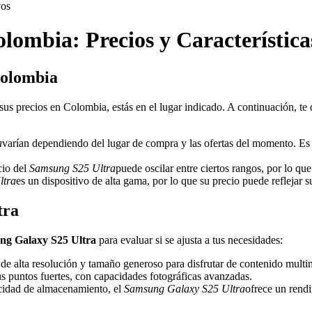
vos
ombia: Precios y Característica
Colombia
sus precios en Colombia, estás en el lugar indicado. A continuación, t
a
varían dependiendo del lugar de compra y las ofertas del momento. Es 
cio del
Samsung S25 Ultra
puede oscilar entre ciertos rangos, por lo qu
ltra
es un dispositivo de alta gama, por lo que su precio puede reflejar s
tra
ng Galaxy S25 Ultra
para evaluar si se ajusta a tus necesidades:
 de alta resolución y tamaño generoso para disfrutar de contenido multi
us puntos fuertes, con capacidades fotográficas avanzadas.
cidad de almacenamiento, el
Samsung Galaxy S25 Ultra
ofrece un rend