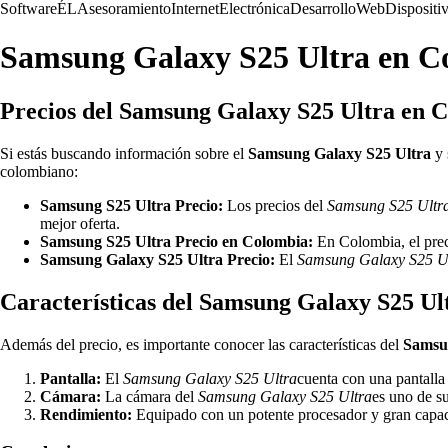
Software
ÉL
Asesoramiento
Internet
Electrónica
Desarrollo
Web
Dispositi
Samsung Galaxy S25 Ultra en Col
Precios del Samsung Galaxy S25 Ultra en 
Si estás buscando información sobre el
Samsung Galaxy S25 Ultra
y 
colombiano:
Samsung S25 Ultra Precio:
Los precios del
Samsung S25 Ultr
mejor oferta.
Samsung S25 Ultra Precio en Colombia:
En Colombia, el pre
Samsung Galaxy S25 Ultra Precio:
El
Samsung Galaxy S25 U
Características del Samsung Galaxy S25 Ul
Además del precio, es importante conocer las características del
Samsu
Pantalla:
El
Samsung Galaxy S25 Ultra
cuenta con una pantalla
Cámara:
La cámara del
Samsung Galaxy S25 Ultra
es uno de s
Rendimiento:
Equipado con un potente procesador y gran capa