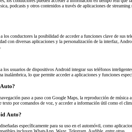
s, los conductores pueden acceder a información en tiempo real que fac
ica, podcasts y otros contenidos a través de aplicaciones de streaming
los conductores la posibilidad de acceder a funciones clave de sus te
idad con diversas aplicaciones y la personalización de la interfaz, Andr
.
los usuarios de dispositivos Android integrar sus teléfonos inteligente
a inalámbrica, lo que permite acceder a aplicaciones y funciones espec
d Auto?
la navegación paso a paso con Google Maps, la reproducción de música a
de texto por comandos de voz, y acceder a información útil como el clima
oid Auto?
iseñadas específicamente para su uso en el automóvil, como aplicacion
ompatibles incluyen WhatsApp, Waze, Telegram, Audible, entre otras.