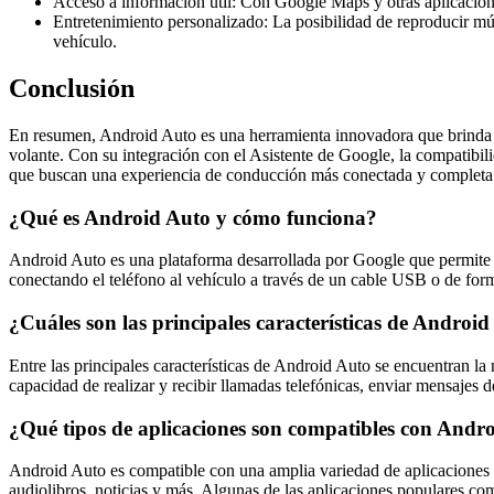
Acceso a información útil: Con Google Maps y otras aplicacione
Entretenimiento personalizado: La posibilidad de reproducir mús
vehículo.
Conclusión
En resumen, Android Auto es una herramienta innovadora que brinda a 
volante. Con su integración con el Asistente de Google, la compatibil
que buscan una experiencia de conducción más conectada y completa
¿Qué es Android Auto y cómo funciona?
Android Auto es una plataforma desarrollada por Google que permite a 
conectando el teléfono al vehículo a través de un cable USB o de form
¿Cuáles son las principales características de Androi
Entre las principales características de Android Auto se encuentran 
capacidad de realizar y recibir llamadas telefónicas, enviar mensajes 
¿Qué tipos de aplicaciones son compatibles con Andr
Android Auto es compatible con una amplia variedad de aplicaciones d
audiolibros, noticias y más. Algunas de las aplicaciones populares c